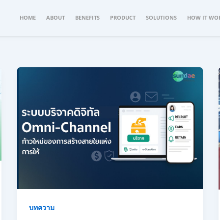
HOME
ABOUT
BENEFITS
PRODUCT
SOLUTIONS
HOW IT WO
บทความ