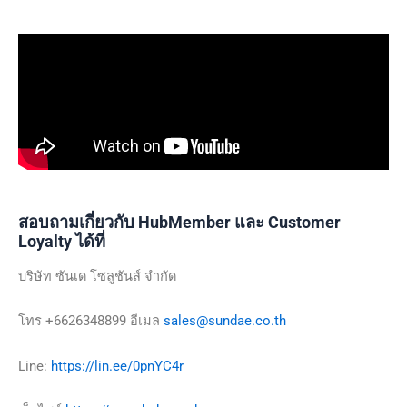
สอบถามเกี่ยวกับ HubMember และ Customer
Loyalty ได้ที่
บริษัท ซันเด โซลูชันส์ จำกัด
โทร +6626348899 อีเมล
sales@sundae.co.th
Line:
https://lin.ee/0pnYC4r