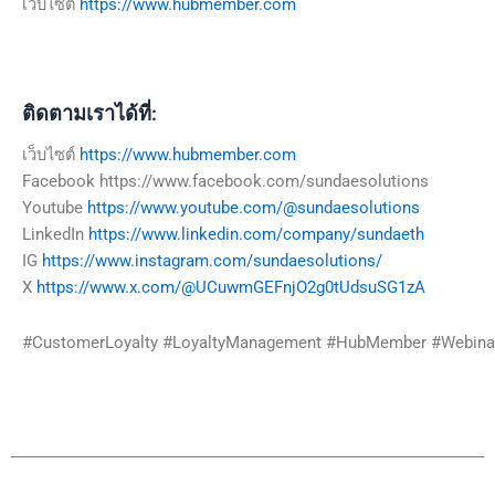
เว็บไซต์
https://www.hubmember.com
ติดตามเราได้ที่:
เว็บไซต์
https://www.hubmember.com
Facebook
https://www.facebook.com/sundaesolutions
Youtube
https://www.youtube.com/@sundaesolutions
LinkedIn
https://www.linkedin.com/company/sundaeth
IG
https://www.instagram.com/sundaesolutions/
X
https://www.x.com/@UCuwmGEFnjO2g0tUdsuSG1zA
#CustomerLoyalty
#LoyaltyManagement
#HubMember
#Webina