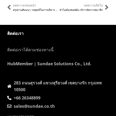
Prev
Nex
บทความก่อนหน้า
บทความถัดไป
สรุปงานสัมมนา: กลยุทธ์ในการบริหาร Customer Loyalty เพื่อเพิ่มยอดขาย
ทำไมต้องซอฟต์แวร์การจัดการสมาชิก
ติดต่อเรา
ติดต่อเราได้ตามช่องทางนี้
HubMember | Sundae Solutions Co., Ltd.
283 ถนนสุรวงศ์​ แขวงสุริยวงศ์​ เขตบางรัก กรุงเทพ
10500
+66 26348899
sales@sundae.co.th