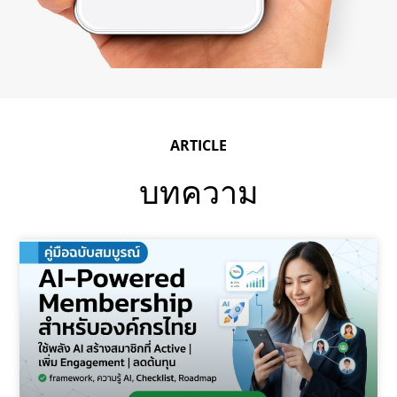
ARTICLE
บทความ
P
P
a
a
g
g
e
e