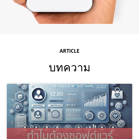
ARTICLE
บทความ
P
P
a
a
g
g
e
e