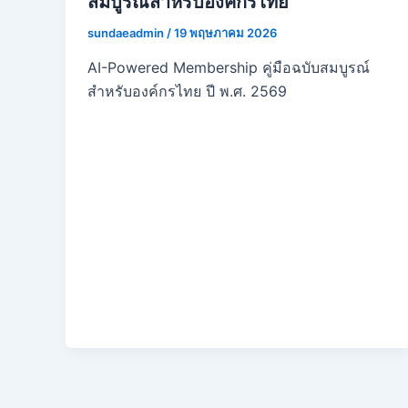
สมบูรณ์สำหรับองค์กรไทย
sundaeadmin
/
19 พฤษภาคม 2026
AI-Powered Membership คู่มือฉบับสมบูรณ์
สำหรับองค์กรไทย ปี พ.ศ. 2569