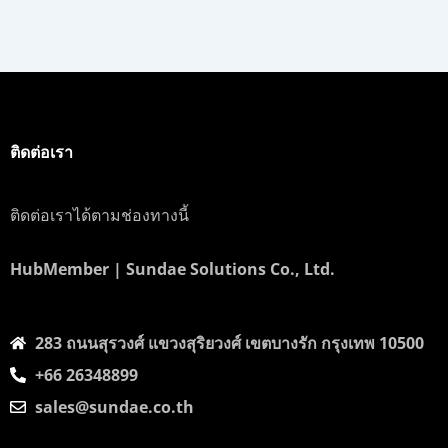
ติดต่อเรา
ติดต่อเราได้ตามช่องทางนี้
HubMember | Sundae Solutions Co., Ltd.
283 ถนนสุรวงศ์​ แขวงสุริยวงศ์​ เขตบางรัก กรุงเทพ 10500
+66 26348899
sales@sundae.co.th