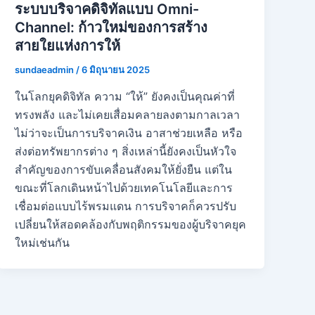
ระบบบริจาคดิจิทัลแบบ Omni-
Channel: ก้าวใหม่ของการสร้าง
สายใยแห่งการให้
sundaeadmin
/
6 มิถุนายน 2025
ในโลกยุคดิจิทัล ความ “ให้” ยังคงเป็นคุณค่าที่
ทรงพลัง และไม่เคยเสื่อมคลายลงตามกาลเวลา
ไม่ว่าจะเป็นการบริจาคเงิน อาสาช่วยเหลือ หรือ
ส่งต่อทรัพยากรต่าง ๆ สิ่งเหล่านี้ยังคงเป็นหัวใจ
สำคัญของการขับเคลื่อนสังคมให้ยั่งยืน แต่ใน
ขณะที่โลกเดินหน้าไปด้วยเทคโนโลยีและการ
เชื่อมต่อแบบไร้พรมแดน การบริจาคก็ควรปรับ
เปลี่ยนให้สอดคล้องกับพฤติกรรมของผู้บริจาคยุค
ใหม่เช่นกัน