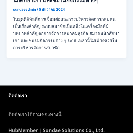
นักศึกษาเก่า และชมรมกิจกรรมต่างๆ
sundaeadmin
/
5 ธันวาคม 2024
ในยุคดิจิทัลที่การเชื่อมต่อและการบริหารจัดการกลุ่มคน
เป็นเรื่องสำคัญ ระบบสมาชิกเป็นหนึ่งในเครื่องมือที่มี
บทบาทสำคัญต่อการจัดการสมาคมธุรกิจ สมาคมนักศึกษา
เก่า และชมรมกิจกรรมต่าง ๆ ระบบเหล่านี้ไม่เพียงช่วยใน
การบริหารจัดการสมาชิก
ติดต่อเรา
ติดต่อเราได้ตามช่องทางนี้
HubMember | Sundae Solutions Co., Ltd.