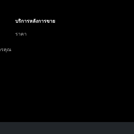
บริการหลังการขาย
ราคา
การคุณ