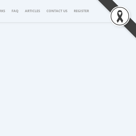
RKS
FAQ
ARTICLES
CONTACT US
REGISTER